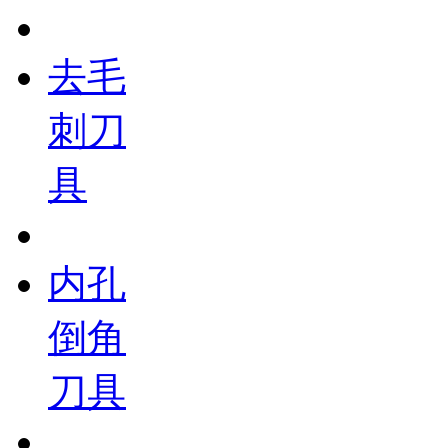
去毛
刺刀
具
内孔
倒角
刀具