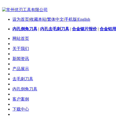
设为首页
|
收藏本站
|
繁体中文
|
手机版
|
English
内孔倒角刀具
|
内孔去毛刺刀具
|
合金锯片报价
|
合金铝
网站首页
关于我们
新闻资讯
产品展示
去毛刺刀具
内孔倒角刀具
客户案例
下载中心