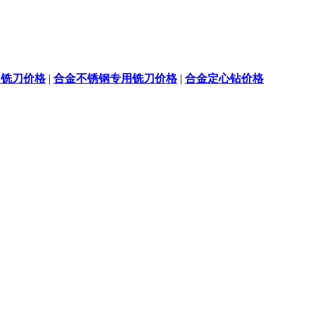
用铣刀价格
|
合金不锈钢专用铣刀价格
|
合金定心钻价格