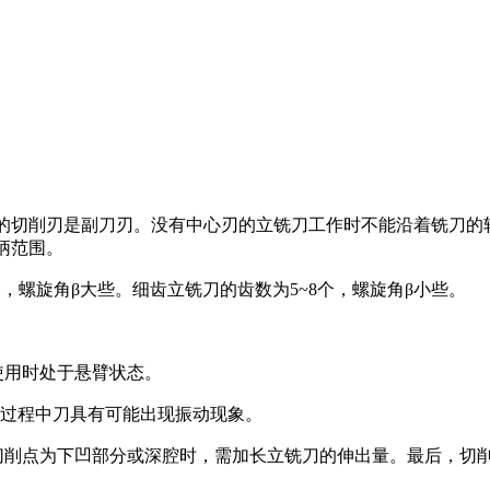
上,端面上的的切削刃是副刀刃。没有中心刃的立铣刀工作时不能沿着铣刀
锥柄范围。
个，螺旋角β大些。细齿立铣刀的齿数为5~8个，螺旋角β小些。
使用时处于悬臂状态。
过程中刀具有可能出现振动现象。
切削点为下凹部分或深腔时，需加长立铣刀的伸出量。最后，切