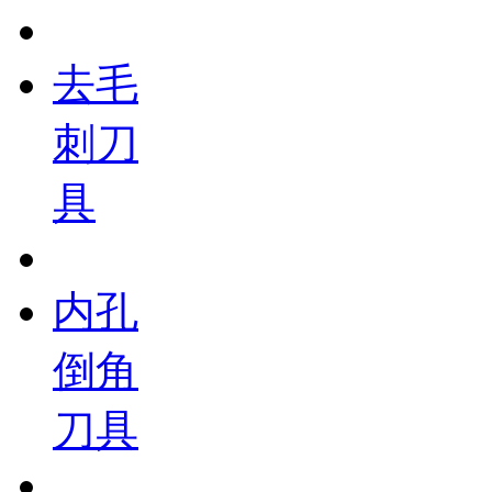
去毛
刺刀
具
内孔
倒角
刀具